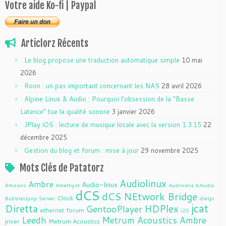
Votre aide Ko-fi | Paypal
Articlorz Récents
Le blog propose une traduction automatique simple
10 mai
2026
Roon : un pas important concernant les NAS
28 avril 2026
Alpine Linux & Audio : Pourquoi l’obsession de la “Basse
Latence” tue la qualité sonore
3 janvier 2026
JPlay iOS : lecture de musique locale avec la version 1.3.15
22
décembre 2025
Gestion du blog et forum : mise à jour
29 novembre 2025
Mots Clés de Patatorz
Audiolinux
Ambre
Audio-linux
6moons
Amethyst
Audirvana
bAudio
dCS
dCS NEtwork Bridge
Clock
BubbleUpnp Server
dietpi
jcat
Diretta
HDPlex
GentooPlayer
ethernet
forum
i2S
Leedh
Metrum Acoustics Ambre
jriver
Metrum Acoustics