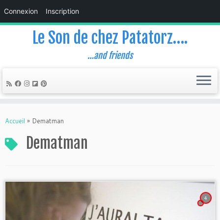
Connexion
Inscription
Le Son de chez Patatorz….
…and friends
Skip
to
Accueil
»
Dematman
content
Dematman
4