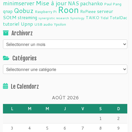
Mise à jour
minimserver
NAS
pachanko
Paul Pang
Roon
Qobuz
serveur
qnap
RoPieee
Raspberry Pi
SOtM
streaming
TAIKO
TotalDac
Tidal
synergistic research
Synology
tutoriel
Upnp
USB audio
Ypsilon
Archivorz
Archivorz
Catégories
Catégories
Le Calendorz
AOÛT 2026
L
M
M
J
V
S
D
1
2
3
4
5
6
7
8
9