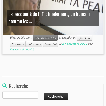
Le passionné de HiFi : finalement, un humain
comme les ...
Billet publié dans
et taggé avec
Billet d'hum(o/e)ur
agressivité
le
24 décembre 2021
par
Dematman
diffamation
forum-hifi
Patatorz (Ludovic)
Recherche
Rechercher :