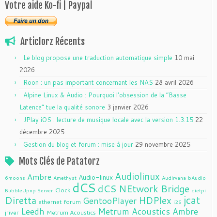
Votre aide Ko-fi | Paypal
Articlorz Récents
Le blog propose une traduction automatique simple
10 mai
2026
Roon : un pas important concernant les NAS
28 avril 2026
Alpine Linux & Audio : Pourquoi l’obsession de la “Basse
Latence” tue la qualité sonore
3 janvier 2026
JPlay iOS : lecture de musique locale avec la version 1.3.15
22
décembre 2025
Gestion du blog et forum : mise à jour
29 novembre 2025
Mots Clés de Patatorz
Audiolinux
Ambre
Audio-linux
6moons
Amethyst
Audirvana
bAudio
dCS
dCS NEtwork Bridge
Clock
BubbleUpnp Server
dietpi
jcat
Diretta
HDPlex
GentooPlayer
ethernet
forum
i2S
Leedh
Metrum Acoustics Ambre
jriver
Metrum Acoustics