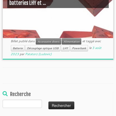
batteries LHY et ...
Billet publié dans
et taggé avec
Accessoire divers
Alimentation
le
3 août
Batterie
Découplage optique USB
LHY
Powerbank
2023
par
Patatorz (Ludovic)
Recherche
Rechercher :