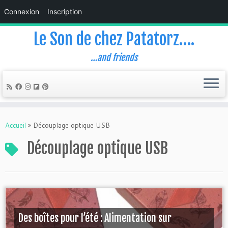
Connexion
Inscription
Le Son de chez Patatorz….
…and friends
Skip
to
Accueil
»
Découplage optique USB
content
Découplage optique USB
Des boîtes pour l’été : Alimentation sur