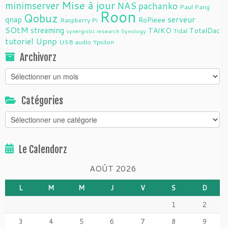
Mise à jour
minimserver
NAS
pachanko
Paul Pang
Roon
Qobuz
serveur
qnap
RoPieee
Raspberry Pi
SOtM
streaming
TAIKO
TotalDac
Tidal
synergistic research
Synology
tutoriel
Upnp
USB audio
Ypsilon
Archivorz
Archivorz
Catégories
Catégories
Le Calendorz
AOÛT 2026
L
M
M
J
V
S
D
1
2
3
4
5
6
7
8
9