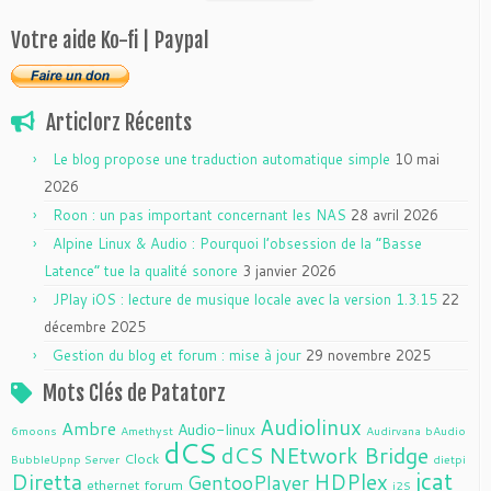
Votre aide Ko-fi | Paypal
Articlorz Récents
Le blog propose une traduction automatique simple
10 mai
2026
Roon : un pas important concernant les NAS
28 avril 2026
Alpine Linux & Audio : Pourquoi l’obsession de la “Basse
Latence” tue la qualité sonore
3 janvier 2026
JPlay iOS : lecture de musique locale avec la version 1.3.15
22
décembre 2025
Gestion du blog et forum : mise à jour
29 novembre 2025
Mots Clés de Patatorz
Audiolinux
Ambre
Audio-linux
6moons
Amethyst
Audirvana
bAudio
dCS
dCS NEtwork Bridge
Clock
BubbleUpnp Server
dietpi
jcat
Diretta
HDPlex
GentooPlayer
ethernet
forum
i2S