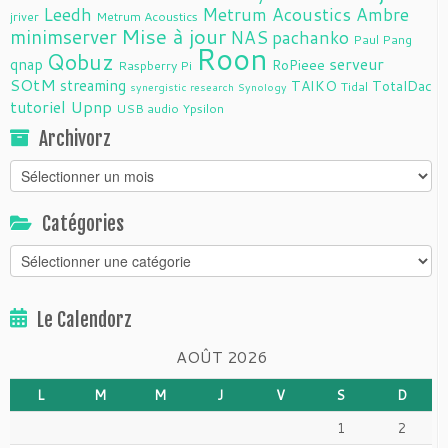
Leedh
Metrum Acoustics Ambre
jriver
Metrum Acoustics
Mise à jour
minimserver
NAS
pachanko
Paul Pang
Roon
Qobuz
serveur
qnap
RoPieee
Raspberry Pi
SOtM
streaming
TAIKO
TotalDac
Tidal
synergistic research
Synology
tutoriel
Upnp
USB audio
Ypsilon
Archivorz
Archivorz
Catégories
Catégories
Le Calendorz
AOÛT 2026
L
M
M
J
V
S
D
1
2