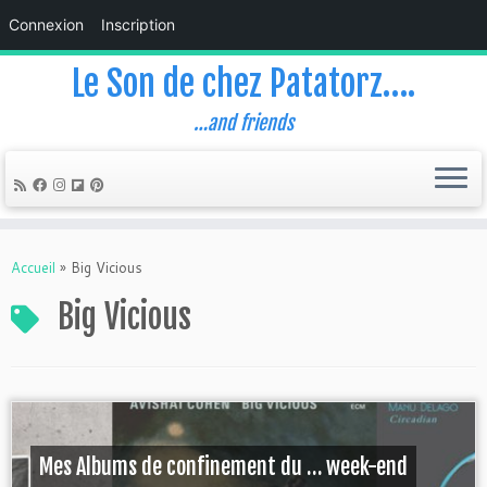
Connexion
Inscription
Le Son de chez Patatorz….
…and friends
Skip
to
Accueil
»
Big Vicious
content
Big Vicious
Mes Albums de confinement du … week-end