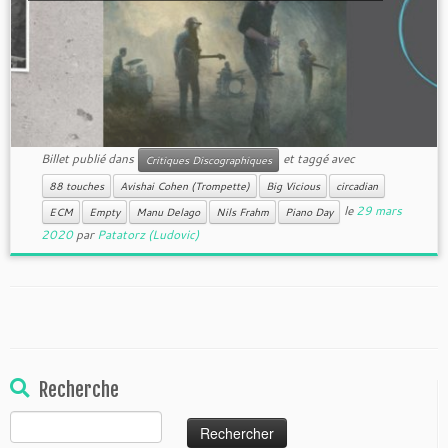
Billet publié dans
et taggé avec
Critiques Discographiques
88 touches
Avishai Cohen (Trompette)
Big Vicious
circadian
le
29 mars
ECM
Empty
Manu Delago
Nils Frahm
Piano Day
2020
par
Patatorz (Ludovic)
Recherche
Rechercher :