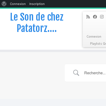
À
Connexion
Inscription
propos
Le Son de chez
de
Patatorz….
WordPress
Connexion
Playlists 
Skip
to
content