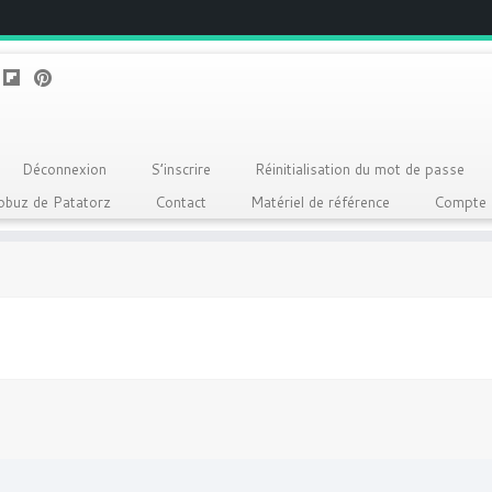
Déconnexion
S’inscrire
Réinitialisation du mot de passe
Qobuz de Patatorz
Contact
Matériel de référence
Compte