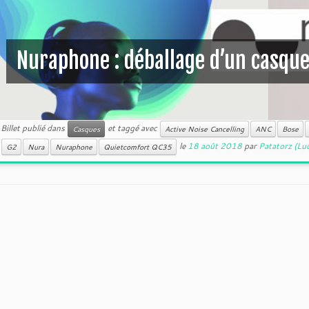
Nuraphone : déballage d’un casque
Billet publié dans
et taggé avec
Casques
Active Noise Cancelling
ANC
Bose
le
18 août 2018
par
Patatorz (Lu
G2
Nura
Nuraphone
Quietcomfort QC35