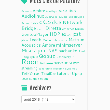
Mots Clés de Patatorz
Ambre
Audio-linux
6moons
Amethyst
Audiolinux
Audirvana
bAudio
BubbleUpnp
dCS
dCS NEtwork
Clock
Server
Bridge
Diretta
ethernet
forum
dietpi
jcat
HDPlex
GentooPlayer
i2S
Leedh
Metrum
jriver
Metrum Acoustics
minimserver
Acoustics Ambre
Mise à jour
NAS
pachanko
Paul
Qobuz
qnap
Pang
Raspberry Pi
Roon
serveur
SOtM
RoPieee
streaming
synergistic research
Synology
tutoriel
Upnp
TAIKO
TotalDac
Tidal
USB audio
Ypsilon
Archivorz
Archivorz