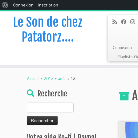
À
Connexion
Inscription
propos
Le Son de chez
de
Patatorz….
WordPress
Connexion
Playlists 
Skip
to
Accueil
»
2018
»
août
»
18
content
A
Recherche
Rechercher :
Votre aide Ko-fi | Paypal