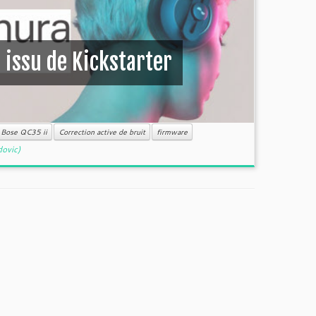
 issu de Kickstarter
Bose QC35 ii
Correction active de bruit
firmware
dovic)