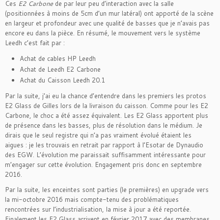
Ces
E2 Carbone
de par leur peu d’interaction avec la salle
(positionnées à moins de 5cm d’un mur latéral) ont apporté de la scène
en largeur et profondeur avec une qualité de basses que je n’avais pas
encore eu dans la pièce. En résumé, le mouvement vers le système
Leedh c’est fait par :
Achat de cables HP Leedh
Achat de Leedh E2 Carbone
Achat du Caisson Leedh 20.1
Par la suite, j’ai eu la chance d’entendre dans les premiers les protos
E2 Glass de Gilles lors de la livraison du caisson. Comme pour les E2
Carbone, le choc a été assez équivalent. Les E2 Glass apportent plus
de présence dans les basses, plus de résolution dans le médium. Je
dirais que le seul registre qui n’a pas vraiment évolué étaient les
aigues : je les trouvais en retrait par rapport à l’Esotar de Dynaudio
des EGW. L’évolution me paraissait suffisamment intéressante pour
m’engager sur cette évolution. Engagement pris donc en septembre
2016.
Par la suite, les enceintes sont parties (le premières) en upgrade vers
la mi-octobre 2016 mais compte-tenu des problématiques
rencontrées sur l’industrialisation, la mise à jour a été reportée.
Finalement les E2 Glass arrivent en février 2017 avec des membranes