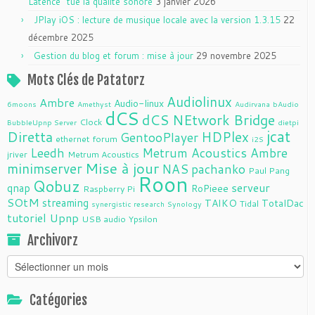
Latence” tue la qualité sonore
3 janvier 2026
JPlay iOS : lecture de musique locale avec la version 1.3.15
22
décembre 2025
Gestion du blog et forum : mise à jour
29 novembre 2025
Mots Clés de Patatorz
Audiolinux
Ambre
Audio-linux
6moons
Amethyst
Audirvana
bAudio
dCS
dCS NEtwork Bridge
Clock
BubbleUpnp Server
dietpi
jcat
Diretta
HDPlex
GentooPlayer
ethernet
forum
i2S
Leedh
Metrum Acoustics Ambre
jriver
Metrum Acoustics
Mise à jour
minimserver
NAS
pachanko
Paul Pang
Roon
Qobuz
serveur
qnap
RoPieee
Raspberry Pi
SOtM
streaming
TAIKO
TotalDac
Tidal
synergistic research
Synology
tutoriel
Upnp
USB audio
Ypsilon
Archivorz
Archivorz
Catégories