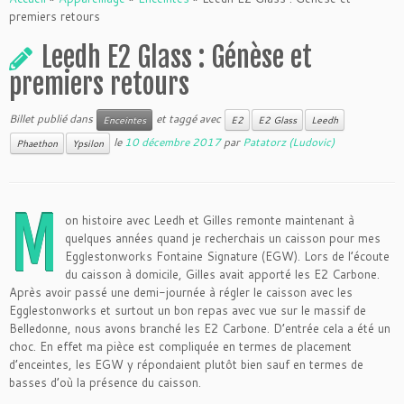
premiers retours
Leedh E2 Glass : Génèse et
premiers retours
Billet publié dans
et taggé avec
Enceintes
E2
E2 Glass
Leedh
le
10 décembre 2017
par
Patatorz (Ludovic)
Phaethon
Ypsilon
M
on histoire avec Leedh et Gilles remonte maintenant à
quelques années quand je recherchais un caisson pour mes
Egglestonworks Fontaine Signature (EGW). Lors de l’écoute
du caisson à domicile, Gilles avait apporté les E2 Carbone.
Après avoir passé une demi-journée à régler le caisson avec les
Egglestonworks et surtout un bon repas avec vue sur le massif de
Belledonne, nous avons branché les E2 Carbone. D’entrée cela a été un
choc. En effet ma pièce est compliquée en termes de placement
d’enceintes, les EGW y répondaient plutôt bien sauf en termes de
basses d’où la présence du caisson.