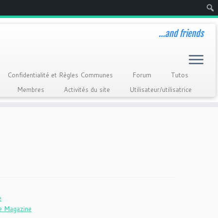
Rech
…and friends
Confidentialité et Règles Communes
Forum
Tutos
Membres
Activités du site
Utilisateur/utilisatrice
e
le Magazine