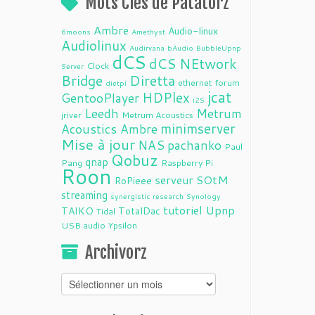
Mots Clés de Patatorz
Ambre
Audio-linux
6moons
Amethyst
Audiolinux
Audirvana
bAudio
BubbleUpnp
dCS
dCS NEtwork
Clock
Server
Bridge
Diretta
ethernet
forum
dietpi
jcat
HDPlex
GentooPlayer
i2S
Leedh
Metrum
jriver
Metrum Acoustics
minimserver
Acoustics Ambre
Mise à jour
NAS
pachanko
Paul
Qobuz
qnap
Pang
Raspberry Pi
Roon
serveur
SOtM
RoPieee
streaming
synergistic research
Synology
tutoriel
Upnp
TAIKO
TotalDac
Tidal
USB audio
Ypsilon
Archivorz
Archivorz