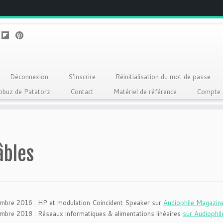
Déconnexion
S’inscrire
Réinitialisation du mot de passe
Qobuz de Patatorz
Contact
Matériel de référence
Compte
âbles
mbre 2016 : HP et modulation Coincident Speaker sur
Audiophile Magazin
mbre 2018 : Réseaux informatiques & alimentations linéaires
sur Audiophi