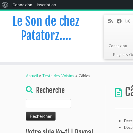
À
Connexion
Inscription
propos
Le Son de chez
de
Patatorz….
WordPress
Connexion
Playlists 
Skip
to
Accueil
»
Tests des Voisins
»
Câbles
content
C
Recherche
Rechercher :
Déce
Déce
Votre aide Ko-fi | Paypal