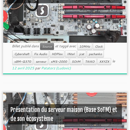
Billet publié dans
et taggé avec
Source
10MHz
Clock
Cybershaft
Fis Audio
HDPlex
INtel
jcat
pachanko
le
sBM-Q370
serveur
sMS-2000
SOtM
TAIKO
XXYZX
12 avril 2025
par
Patatorz (Ludovic)
Présentation du serveur maison (Base SoTM) et
de son écosystème