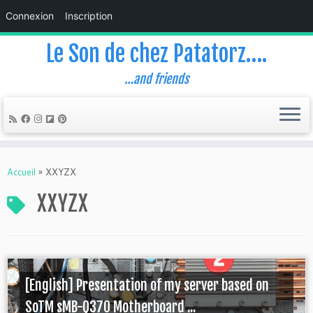
Connexion
Inscription
Le Son de chez Patatorz….
…and friends
Skip
to
Accueil
»
XXYZX
content
XXYZX
[English] Presentation of my server based on
SoTM sMB-Q370 Motherboard ...