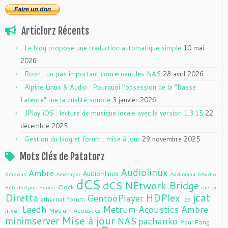
Articlorz Récents
Le blog propose une traduction automatique simple
10 mai
2026
Roon : un pas important concernant les NAS
28 avril 2026
Alpine Linux & Audio : Pourquoi l’obsession de la “Basse
Latence” tue la qualité sonore
3 janvier 2026
JPlay iOS : lecture de musique locale avec la version 1.3.15
22
décembre 2025
Gestion du blog et forum : mise à jour
29 novembre 2025
Mots Clés de Patatorz
Audiolinux
Ambre
Audio-linux
6moons
Amethyst
Audirvana
bAudio
dCS
dCS NEtwork Bridge
Clock
BubbleUpnp Server
dietpi
jcat
Diretta
HDPlex
GentooPlayer
ethernet
forum
i2S
Leedh
Metrum Acoustics Ambre
jriver
Metrum Acoustics
Mise à jour
minimserver
NAS
pachanko
Paul Pang