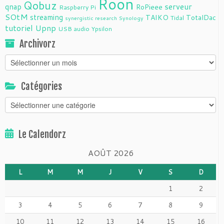
Roon
Qobuz
serveur
qnap
RoPieee
Raspberry Pi
SOtM
streaming
TAIKO
TotalDac
Tidal
synergistic research
Synology
tutoriel
Upnp
USB audio
Ypsilon
Archivorz
Archivorz
Catégories
Catégories
Le Calendorz
AOÛT 2026
L
M
M
J
V
S
D
1
2
3
4
5
6
7
8
9
10
11
12
13
14
15
16