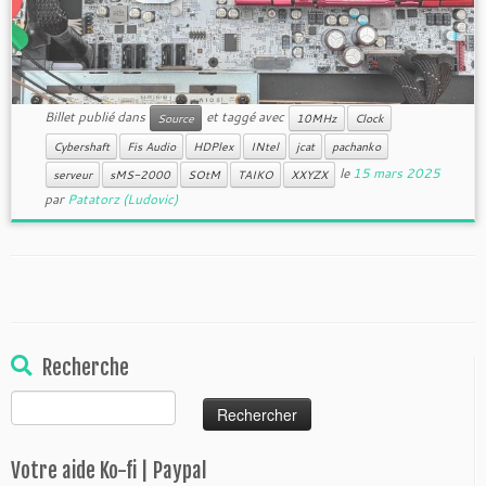
Billet publié dans
et taggé avec
Source
10MHz
Clock
Cybershaft
Fis Audio
HDPlex
INtel
jcat
pachanko
le
15 mars 2025
serveur
sMS-2000
SOtM
TAIKO
XXYZX
par
Patatorz (Ludovic)
Recherche
Rechercher :
Votre aide Ko-fi | Paypal