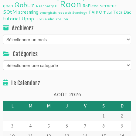
Roon
Qobuz
serveur
qnap
RoPieee
Raspberry Pi
SOtM
streaming
TAIKO
TotalDac
Tidal
synergistic research
Synology
tutoriel
Upnp
USB audio
Ypsilon
Archivorz
Archivorz
Catégories
Catégories
Le Calendorz
AOÛT 2026
L
M
M
J
V
S
D
1
2
3
4
5
6
7
8
9