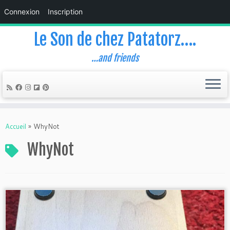
Connexion
Inscription
Le Son de chez Patatorz….
…and friends
Skip
to
Accueil
»
WhyNot
content
WhyNot