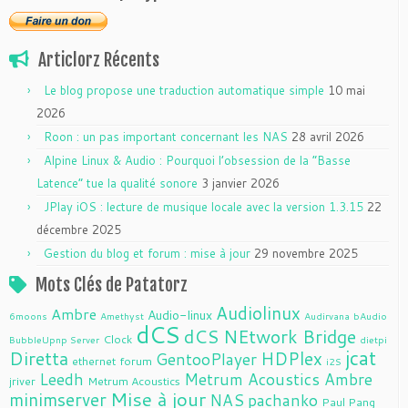
Articlorz Récents
Le blog propose une traduction automatique simple
10 mai
2026
Roon : un pas important concernant les NAS
28 avril 2026
Alpine Linux & Audio : Pourquoi l’obsession de la “Basse
Latence” tue la qualité sonore
3 janvier 2026
JPlay iOS : lecture de musique locale avec la version 1.3.15
22
décembre 2025
Gestion du blog et forum : mise à jour
29 novembre 2025
Mots Clés de Patatorz
Audiolinux
Ambre
Audio-linux
6moons
Amethyst
Audirvana
bAudio
dCS
dCS NEtwork Bridge
Clock
BubbleUpnp Server
dietpi
jcat
Diretta
HDPlex
GentooPlayer
ethernet
forum
i2S
Leedh
Metrum Acoustics Ambre
jriver
Metrum Acoustics
Mise à jour
minimserver
NAS
pachanko
Paul Pang