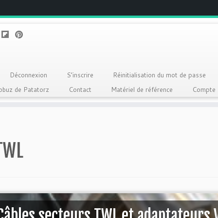
Déconnexion
S’inscrire
Réinitialisation du mot de passe
Qobuz de Patatorz
Contact
Matériel de référence
Compte
TWL
Câbles secteurs TWL et adaptateurs