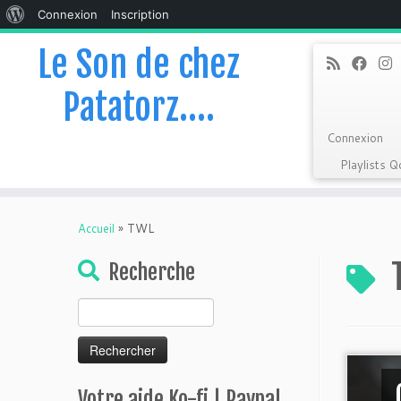
À
Connexion
Inscription
propos
Le Son de chez
de
Patatorz….
WordPress
Connexion
Playlists 
Skip
to
Accueil
»
TWL
content
Recherche
Rechercher :
Votre aide Ko-fi | Paypal