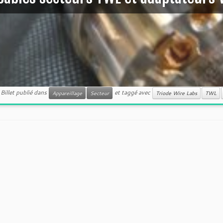
Billet publié dans
et taggé avec
Appareillage
Secteur
Triode Wire Labs
TWL