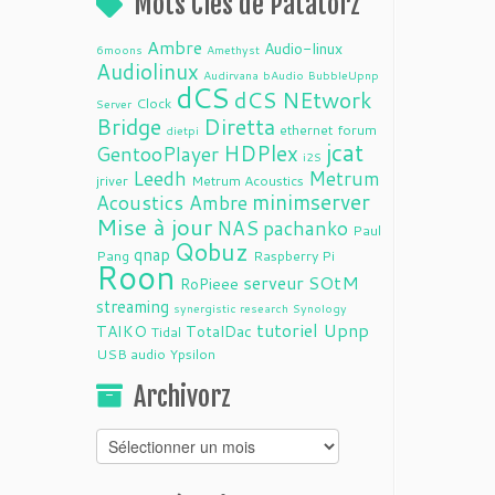
Mots Clés de Patatorz
Ambre
Audio-linux
6moons
Amethyst
Audiolinux
Audirvana
bAudio
BubbleUpnp
dCS
dCS NEtwork
Clock
Server
Bridge
Diretta
ethernet
forum
dietpi
jcat
HDPlex
GentooPlayer
i2S
Leedh
Metrum
jriver
Metrum Acoustics
minimserver
Acoustics Ambre
Mise à jour
NAS
pachanko
Paul
Qobuz
qnap
Pang
Raspberry Pi
Roon
serveur
SOtM
RoPieee
streaming
synergistic research
Synology
tutoriel
Upnp
TAIKO
TotalDac
Tidal
USB audio
Ypsilon
Archivorz
Archivorz