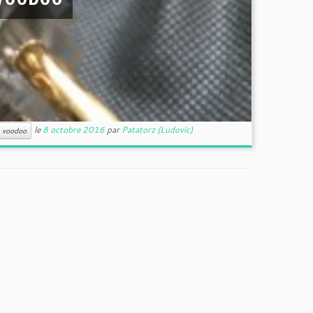
le
8 octobre 2016
par
Patatorz (Ludovic)
voodoo