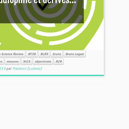
 Science Review
BF38
BL89
bruno
Bruno Legast
es
mesures
NOS
objectiviste
R2R
019
par
Patatorz (Ludovic)