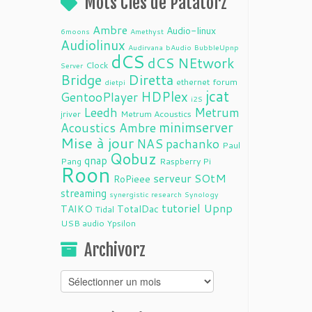
Mots Clés de Patatorz
Ambre
Audio-linux
6moons
Amethyst
Audiolinux
Audirvana
bAudio
BubbleUpnp
dCS
dCS NEtwork
Clock
Server
Bridge
Diretta
ethernet
forum
dietpi
jcat
HDPlex
GentooPlayer
i2S
Leedh
Metrum
jriver
Metrum Acoustics
minimserver
Acoustics Ambre
Mise à jour
NAS
pachanko
Paul
Qobuz
qnap
Pang
Raspberry Pi
Roon
serveur
SOtM
RoPieee
streaming
synergistic research
Synology
tutoriel
Upnp
TAIKO
TotalDac
Tidal
USB audio
Ypsilon
Archivorz
Archivorz