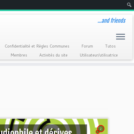
Rech
…and friends
Confidentialité et Règles Communes
Forum
Tutos
Membres
Activités du site
Utilisateur/utilisatrice
2
udiophile et dérives…