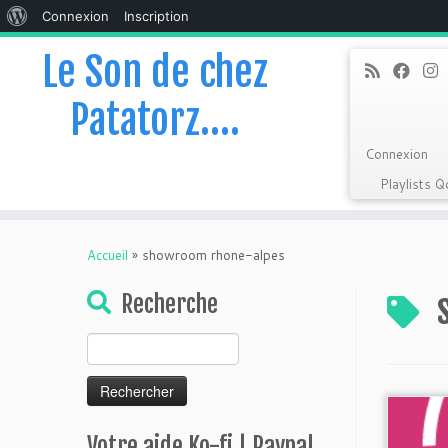
À
Connexion
Inscription
propos
Le Son de chez
de
Patatorz….
WordPress
Connexion
Playlists 
Skip
to
Accueil
»
showroom rhone-alpes
content
Recherche
Rechercher :
Votre aide Ko-fi | Paypal