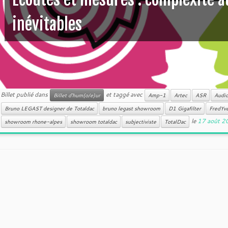
inévitables
Billet publié dans
et taggé avec
Billet d'hum(o/e)ur
Amp-1
Artec
ASR
Audio
Bruno LEGAST designer de Totaldac
bruno legast showroom
D1 Gigafilter
FredYv
le
17 août 2
showroom rhone-alpes
showroom totaldac
subjectiviste
TotalDac