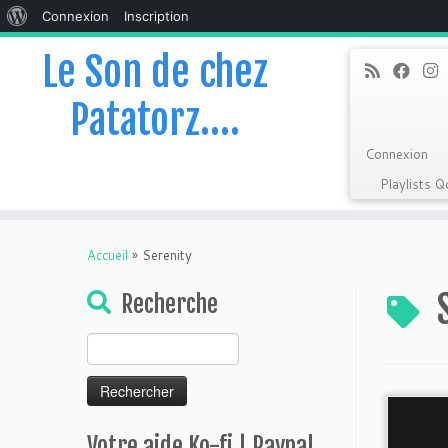
À
Connexion
Inscription
propos
Le Son de chez
de
Patatorz….
WordPress
Connexion
Playlists 
Skip
to
Accueil
»
Serenity
content
Recherche
Rechercher :
Votre aide Ko-fi | Paypal