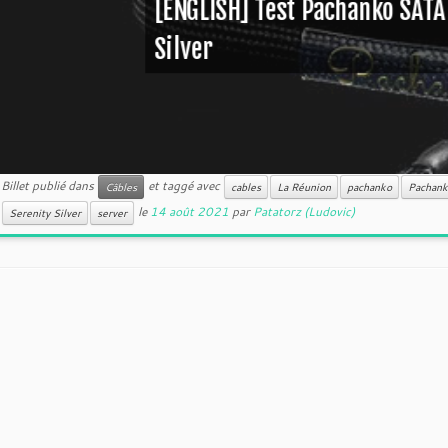
[ENGLISH] Test Pachanko SATA
Silver
Billet publié dans
et taggé avec
Câbles
cables
La Réunion
pachanko
Pachank
le
14 août 2021
par
Patatorz (Ludovic)
Serenity Silver
server