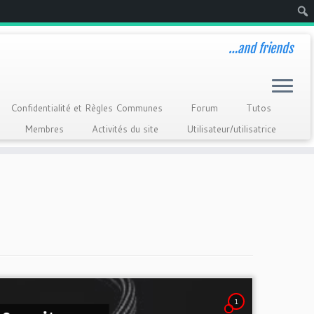
Rech
…and friends
Confidentialité et Règles Communes
Forum
Tutos
Membres
Activités du site
Utilisateur/utilisatrice
1