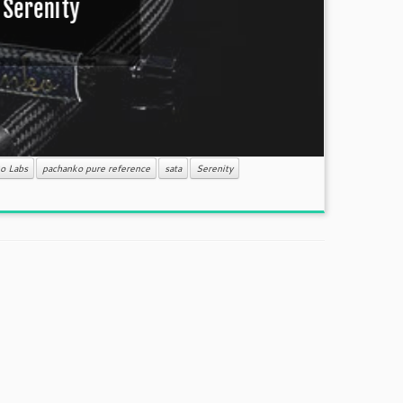
 Serenity
o Labs
pachanko pure reference
sata
Serenity