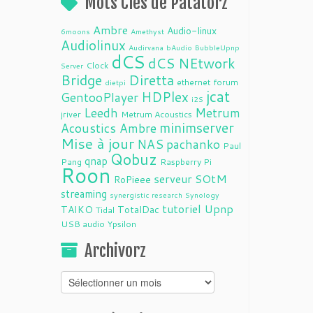
Mots Clés de Patatorz
Ambre
Audio-linux
6moons
Amethyst
Audiolinux
Audirvana
bAudio
BubbleUpnp
dCS
dCS NEtwork
Clock
Server
Bridge
Diretta
ethernet
forum
dietpi
jcat
HDPlex
GentooPlayer
i2S
Leedh
Metrum
jriver
Metrum Acoustics
minimserver
Acoustics Ambre
Mise à jour
NAS
pachanko
Paul
Qobuz
qnap
Pang
Raspberry Pi
Roon
serveur
SOtM
RoPieee
streaming
synergistic research
Synology
tutoriel
Upnp
TAIKO
TotalDac
Tidal
USB audio
Ypsilon
Archivorz
Archivorz