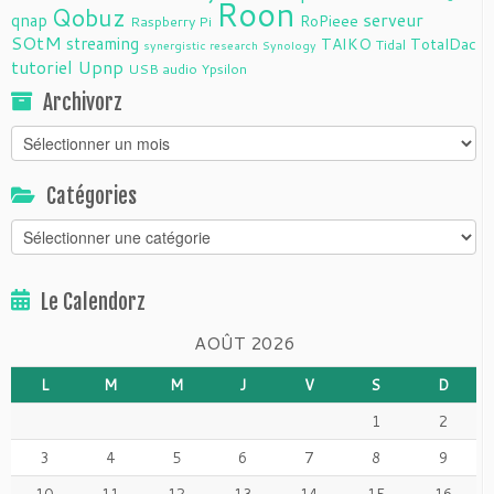
Roon
Qobuz
serveur
qnap
RoPieee
Raspberry Pi
SOtM
streaming
TAIKO
TotalDac
Tidal
synergistic research
Synology
tutoriel
Upnp
USB audio
Ypsilon
Archivorz
Archivorz
Catégories
Catégories
Le Calendorz
AOÛT 2026
L
M
M
J
V
S
D
1
2
3
4
5
6
7
8
9