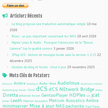
Articlorz Récents
Le blog propose une traduction automatique simple
10 mai
2026
Roon : un pas important concernant les NAS
28 avril 2026
Alpine Linux & Audio : Pourquoi l’obsession de la “Basse
Latence” tue la qualité sonore
3 janvier 2026
JPlay iOS : lecture de musique locale avec la version 1.3.15
22
décembre 2025
Gestion du blog et forum : mise à jour
29 novembre 2025
Mots Clés de Patatorz
Audiolinux
Ambre
Audio-linux
6moons
Amethyst
Audirvana
bAudio
dCS
dCS NEtwork Bridge
Clock
BubbleUpnp Server
dietpi
jcat
Diretta
HDPlex
GentooPlayer
ethernet
forum
i2S
Leedh
Metrum Acoustics Ambre
jriver
Metrum Acoustics
Mise à jour
minimserver
NAS
pachanko
Paul Pang