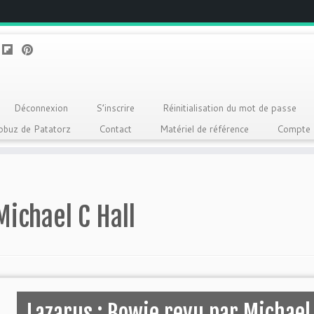
Déconnexion
S’inscrire
Réinitialisation du mot de passe
Qobuz de Patatorz
Contact
Matériel de référence
Compte
Michael C Hall
Lazarus : Bowie revu par Michael 