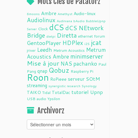
Mots Clés de Patatorz
Ambre
Audio-linux
6moons
Amethyst
Audiolinux
Audirvana
bAudio
BubbleUpnp
dCS
dCS NEtwork
Clock
Server
Bridge
Diretta
ethernet
forum
dietpi
jcat
HDPlex
GentooPlayer
i2S
Leedh
Metrum
jriver
Metrum Acoustics
minimserver
Acoustics Ambre
Mise à jour
NAS
pachanko
Paul
Qobuz
qnap
Pang
Raspberry Pi
Roon
serveur
SOtM
RoPieee
streaming
synergistic research
Synology
tutoriel
Upnp
TAIKO
TotalDac
Tidal
USB audio
Ypsilon
Archivorz
Archivorz