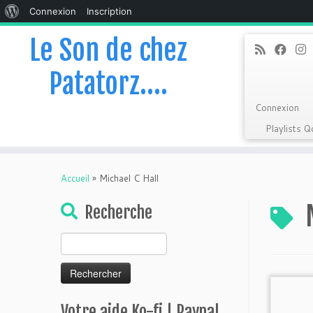
À
Connexion
Inscription
propos
Le Son de chez
de
Patatorz….
WordPress
Connexion
Playlists 
Skip
to
Accueil
»
Michael C Hall
content
Recherche
Rechercher :
Votre aide Ko-fi | Paypal