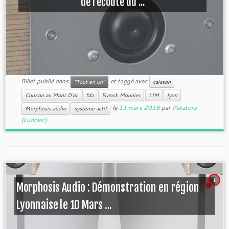
de l’écoute du ...
Billet publié dans
et taggé avec
"Tout en un"
caisson
Couzon au Mont D'or
fda
Franck Mounier
LIM
lyon
le
11 mars 2018
par
Patatorz
Morphosis audio
système actif
(Ludovic)
1
Morphosis Audio : Démonstration en région
Lyonnaise le 10 Mars ...