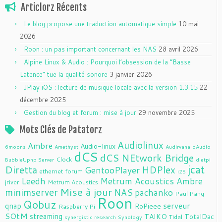
Articlorz Récents
Le blog propose une traduction automatique simple
10 mai
2026
Roon : un pas important concernant les NAS
28 avril 2026
Alpine Linux & Audio : Pourquoi l’obsession de la “Basse
Latence” tue la qualité sonore
3 janvier 2026
JPlay iOS : lecture de musique locale avec la version 1.3.15
22
décembre 2025
Gestion du blog et forum : mise à jour
29 novembre 2025
Mots Clés de Patatorz
Audiolinux
Ambre
Audio-linux
6moons
Amethyst
Audirvana
bAudio
dCS
dCS NEtwork Bridge
Clock
BubbleUpnp Server
dietpi
jcat
Diretta
HDPlex
GentooPlayer
ethernet
forum
i2S
Leedh
Metrum Acoustics Ambre
jriver
Metrum Acoustics
Mise à jour
minimserver
NAS
pachanko
Paul Pang
Roon
Qobuz
serveur
qnap
RoPieee
Raspberry Pi
SOtM
streaming
TAIKO
TotalDac
Tidal
synergistic research
Synology