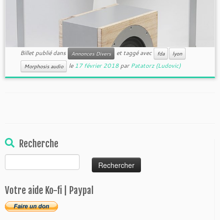
Billet publié dans
et taggé avec
Annonces Divers
fda
lyon
le
17 février 2018
par
Patatorz (Ludovic)
Morphosis audio
Recherche
Rechercher :
Votre aide Ko-fi | Paypal