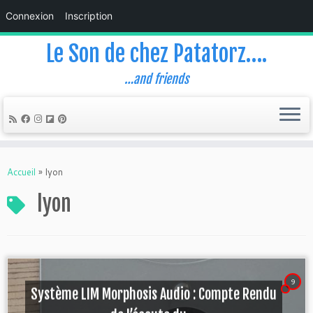
Connexion
Inscription
Le Son de chez Patatorz….
…and friends
Skip
to
Accueil
»
lyon
content
lyon
9
Système LIM Morphosis Audio : Compte Rendu