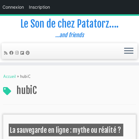
Connexion
Inscription
Le Son de chez Patatorz….
…and friends
Skip
to
Accueil
»
hubiC
content
hubiC
La sauvegarde en ligne : mythe ou réalité ?