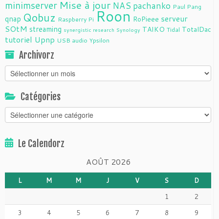
Mise à jour
minimserver
NAS
pachanko
Paul Pang
Roon
Qobuz
serveur
qnap
RoPieee
Raspberry Pi
SOtM
streaming
TAIKO
TotalDac
Tidal
synergistic research
Synology
tutoriel
Upnp
USB audio
Ypsilon
Archivorz
Archivorz
Catégories
Catégories
Le Calendorz
AOÛT 2026
L
M
M
J
V
S
D
1
2
3
4
5
6
7
8
9