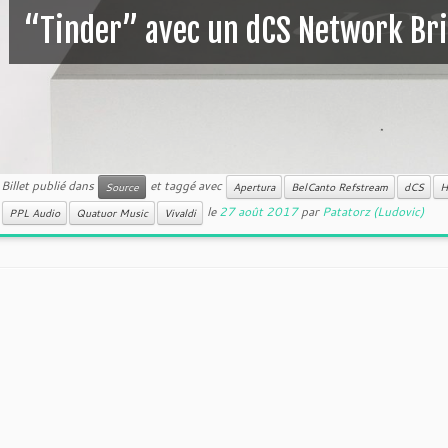
“Tinder” avec un dCS Network Br
Billet publié dans
et taggé avec
Source
Apertura
BelCanto Refstream
dCS
H
le
27 août 2017
par
Patatorz (Ludovic)
PPL Audio
Quatuor Music
Vivaldi