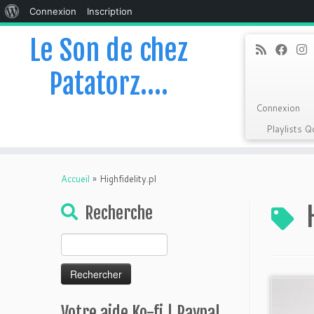
À
Connexion
Inscription
propos
Le Son de chez
de
Patatorz….
WordPress
Connexion
Playlists 
Skip
to
Accueil
»
Highfidelity.pl
content
Recherche
Rechercher :
Votre aide Ko-fi | Paypal