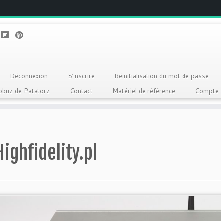
Déconnexion
S’inscrire
Réinitialisation du mot de passe
Qobuz de Patatorz
Contact
Matériel de référence
Compte
Highfidelity.pl