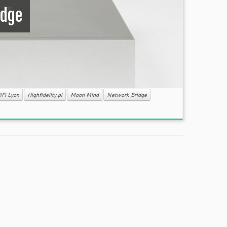
idge
iFi Lyon
Highfidelity.pl
Moon Mind
Network Bridge