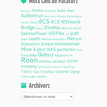
Mots Clés de Patatorz
Ambre
Audio-linux
6moons
Amethyst
Audiolinux
Audirvana
bAudio
BubbleUpnp
dCS
dCS NEtwork
Clock
Server
Bridge
Diretta
ethernet
forum
dietpi
jcat
HDPlex
GentooPlayer
i2S
Leedh
Metrum
jriver
Metrum Acoustics
minimserver
Acoustics Ambre
Mise à jour
NAS
pachanko
Paul
Qobuz
qnap
Pang
Raspberry Pi
Roon
serveur
SOtM
RoPieee
streaming
synergistic research
Synology
tutoriel
Upnp
TAIKO
TotalDac
Tidal
USB audio
Ypsilon
Archivorz
Archivorz