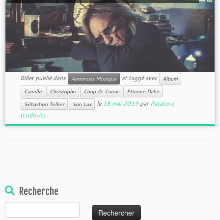
Billet publié dans
et taggé avec
Annonces Musique
Album
Camille
Christophe
Coup de Coeur
Etienne Daho
le
18 mai 2019
par
Patatorz
Sébastien Tellier
Son Lux
(Ludovic)
Recherche
Rechercher :