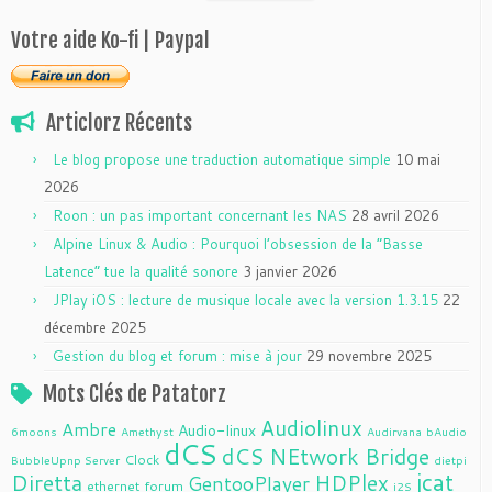
Votre aide Ko-fi | Paypal
Articlorz Récents
Le blog propose une traduction automatique simple
10 mai
2026
Roon : un pas important concernant les NAS
28 avril 2026
Alpine Linux & Audio : Pourquoi l’obsession de la “Basse
Latence” tue la qualité sonore
3 janvier 2026
JPlay iOS : lecture de musique locale avec la version 1.3.15
22
décembre 2025
Gestion du blog et forum : mise à jour
29 novembre 2025
Mots Clés de Patatorz
Audiolinux
Ambre
Audio-linux
6moons
Amethyst
Audirvana
bAudio
dCS
dCS NEtwork Bridge
Clock
BubbleUpnp Server
dietpi
jcat
Diretta
HDPlex
GentooPlayer
ethernet
forum
i2S