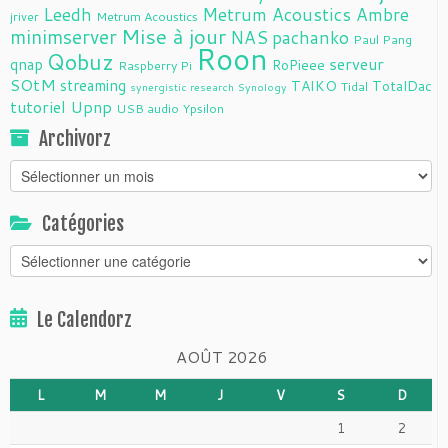
Leedh
Metrum Acoustics Ambre
jriver
Metrum Acoustics
Mise à jour
minimserver
NAS
pachanko
Paul Pang
Roon
Qobuz
serveur
qnap
RoPieee
Raspberry Pi
SOtM
streaming
TAIKO
TotalDac
Tidal
synergistic research
Synology
tutoriel
Upnp
USB audio
Ypsilon
Archivorz
Archivorz
Catégories
Catégories
Le Calendorz
AOÛT 2026
L
M
M
J
V
S
D
1
2