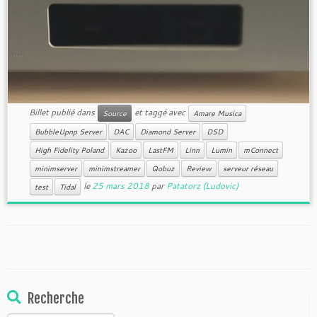
Billet publié dans
et taggé avec
Source
Amare Musica
BubbleUpnp Server
DAC
Diamond Server
DSD
High Fidelity Poland
Kazoo
LastFM
Linn
Lumin
mConnect
minimserver
minimstreamer
Qobuz
Review
serveur réseau
le
25 mars 2018
par
Patatorz (Ludovic)
test
Tidal
Recherche