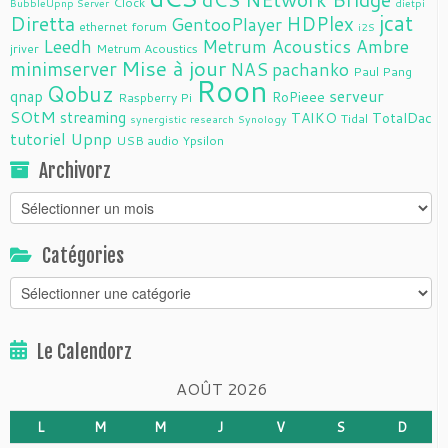
Clock
BubbleUpnp Server
dietpi
jcat
Diretta
HDPlex
GentooPlayer
ethernet
forum
i2S
Leedh
Metrum Acoustics Ambre
jriver
Metrum Acoustics
Mise à jour
minimserver
NAS
pachanko
Paul Pang
Roon
Qobuz
serveur
qnap
RoPieee
Raspberry Pi
SOtM
streaming
TAIKO
TotalDac
Tidal
synergistic research
Synology
tutoriel
Upnp
USB audio
Ypsilon
Archivorz
Archivorz
Catégories
Catégories
Le Calendorz
AOÛT 2026
L
M
M
J
V
S
D