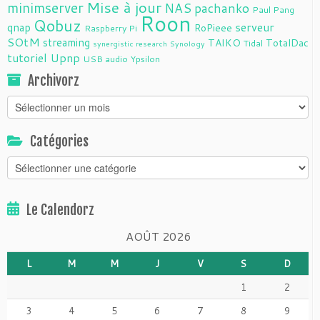
Mise à jour
minimserver
NAS
pachanko
Paul Pang
Roon
Qobuz
serveur
qnap
RoPieee
Raspberry Pi
SOtM
streaming
TAIKO
TotalDac
Tidal
synergistic research
Synology
tutoriel
Upnp
USB audio
Ypsilon
Archivorz
Archivorz
Catégories
Catégories
Le Calendorz
AOÛT 2026
L
M
M
J
V
S
D
1
2
3
4
5
6
7
8
9