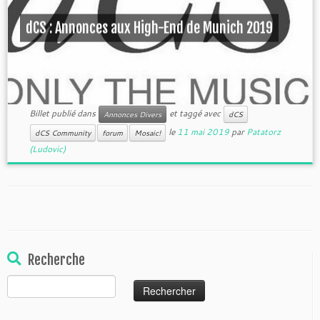
dCS : Annonces aux High-End de Munich 2019
Billet publié dans
et taggé avec
Annonces Divers
dCS
le
11 mai 2019
par
Patatorz
dCS Community
forum
Mosaic!
(Ludovic)
Recherche
Rechercher :