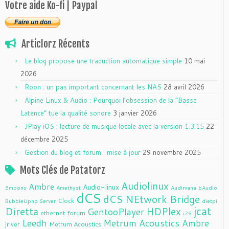
Votre aide Ko-fi | Paypal
Articlorz Récents
Le blog propose une traduction automatique simple
10 mai
2026
Roon : un pas important concernant les NAS
28 avril 2026
Alpine Linux & Audio : Pourquoi l’obsession de la “Basse
Latence” tue la qualité sonore
3 janvier 2026
JPlay iOS : lecture de musique locale avec la version 1.3.15
22
décembre 2025
Gestion du blog et forum : mise à jour
29 novembre 2025
Mots Clés de Patatorz
Audiolinux
Ambre
Audio-linux
6moons
Amethyst
Audirvana
bAudio
dCS
dCS NEtwork Bridge
Clock
BubbleUpnp Server
dietpi
jcat
Diretta
HDPlex
GentooPlayer
ethernet
forum
i2S
Leedh
Metrum Acoustics Ambre
jriver
Metrum Acoustics