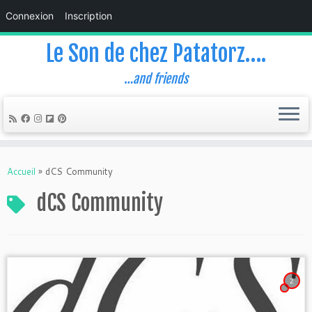
Connexion
Inscription
Le Son de chez Patatorz….
…and friends
Skip
to
Accueil
»
dCS Community
content
dCS Community
2