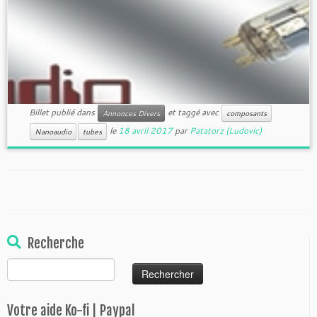
Billet publié dans
et taggé avec
Annonces Divers
composants
le
18 avril 2017
par
Patatorz (Ludovic)
Nanoaudio
tubes
Recherche
Rechercher :
Votre aide Ko-fi | Paypal