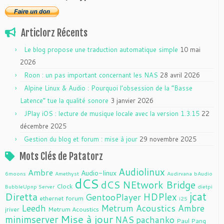
Articlorz Récents
Le blog propose une traduction automatique simple
10 mai
2026
Roon : un pas important concernant les NAS
28 avril 2026
Alpine Linux & Audio : Pourquoi l’obsession de la “Basse
Latence” tue la qualité sonore
3 janvier 2026
JPlay iOS : lecture de musique locale avec la version 1.3.15
22
décembre 2025
Gestion du blog et forum : mise à jour
29 novembre 2025
Mots Clés de Patatorz
Audiolinux
Ambre
Audio-linux
6moons
Amethyst
Audirvana
bAudio
dCS
dCS NEtwork Bridge
Clock
BubbleUpnp Server
dietpi
jcat
Diretta
HDPlex
GentooPlayer
ethernet
forum
i2S
Leedh
Metrum Acoustics Ambre
jriver
Metrum Acoustics
Mise à jour
minimserver
NAS
pachanko
Paul Pang