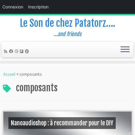
Connexion
Inscription
Le Son de chez Patatorz….
…and friends
Skip
to
Accueil
»
composants
content
composants
Nanoaudioshop : à recommander pour le DIY