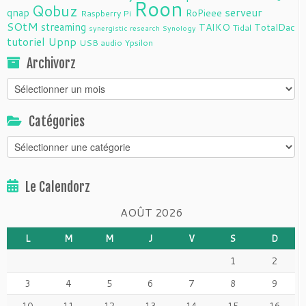
Roon
Qobuz
serveur
qnap
RoPieee
Raspberry Pi
SOtM
streaming
TAIKO
TotalDac
Tidal
synergistic research
Synology
tutoriel
Upnp
USB audio
Ypsilon
Archivorz
Archivorz
Catégories
Catégories
Le Calendorz
AOÛT 2026
L
M
M
J
V
S
D
1
2
3
4
5
6
7
8
9