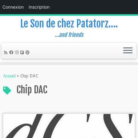
Connexion
Inscription
Le Son de chez Patatorz….
…and friends
Skip
to
Accueil
»
Chip DAC
content
Chip DAC