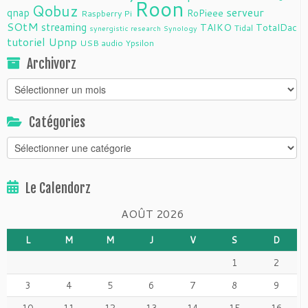
Roon
Qobuz
serveur
qnap
RoPieee
Raspberry Pi
SOtM
streaming
TAIKO
TotalDac
Tidal
synergistic research
Synology
tutoriel
Upnp
USB audio
Ypsilon
Archivorz
Archivorz
Catégories
Catégories
Le Calendorz
AOÛT 2026
L
M
M
J
V
S
D
1
2
3
4
5
6
7
8
9