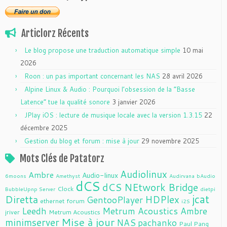
Articlorz Récents
Le blog propose une traduction automatique simple
10 mai
2026
Roon : un pas important concernant les NAS
28 avril 2026
Alpine Linux & Audio : Pourquoi l’obsession de la “Basse
Latence” tue la qualité sonore
3 janvier 2026
JPlay iOS : lecture de musique locale avec la version 1.3.15
22
décembre 2025
Gestion du blog et forum : mise à jour
29 novembre 2025
Mots Clés de Patatorz
Audiolinux
Ambre
Audio-linux
6moons
Amethyst
Audirvana
bAudio
dCS
dCS NEtwork Bridge
Clock
BubbleUpnp Server
dietpi
jcat
Diretta
HDPlex
GentooPlayer
ethernet
forum
i2S
Leedh
Metrum Acoustics Ambre
jriver
Metrum Acoustics
Mise à jour
minimserver
NAS
pachanko
Paul Pang