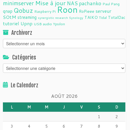
Mise à jour
minimserver
NAS
pachanko
Paul Pang
Roon
Qobuz
serveur
qnap
RoPieee
Raspberry Pi
SOtM
streaming
TAIKO
TotalDac
Tidal
synergistic research
Synology
tutoriel
Upnp
USB audio
Ypsilon
Archivorz
Archivorz
Catégories
Catégories
Le Calendorz
AOÛT 2026
L
M
M
J
V
S
D
1
2
3
4
5
6
7
8
9