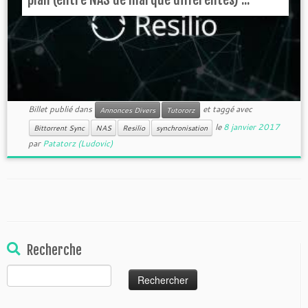
Billet publié dans
et taggé avec
Annonces Divers
Tutororz
le
8 janvier 2017
Bittorrent Sync
NAS
Resilio
synchronisation
par
Patatorz (Ludovic)
Recherche
Rechercher :