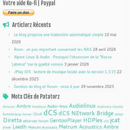
Votre aide Ko-fi | Paypal
Articlorz Récents
Le blog propose une traduction automatique simple
10 mai
2026
Roon : un pas important concernant les NAS
28 avril 2026
Alpine Linux & Audio : Pourquoi l’obsession de la “Basse
Latence” tue la qualité sonore
3 janvier 2026
JPlay iOS : lecture de musique locale avec la version 1.3.15
22
décembre 2025
Gestion du blog et forum : mise à jour
29 novembre 2025
Mots Clés de Patatorz
Audiolinux
Ambre
Audio-linux
6moons
Amethyst
Audirvana
bAudio
dCS
dCS NEtwork Bridge
Clock
BubbleUpnp Server
dietpi
jcat
Diretta
HDPlex
GentooPlayer
ethernet
forum
i2S
Leedh
Metrum Acoustics Ambre
jriver
Metrum Acoustics