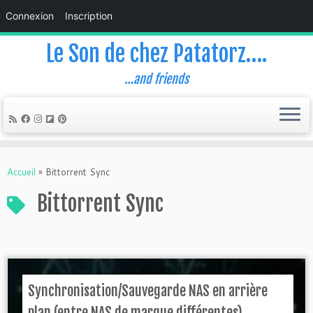
Connexion
Inscription
Le Son de chez Patatorz….
…and friends
Skip
to
Accueil
»
Bittorrent Sync
content
Bittorrent Sync
Synchronisation/Sauvegarde NAS en arrière
plan (entre NAS de marque différentes) ...