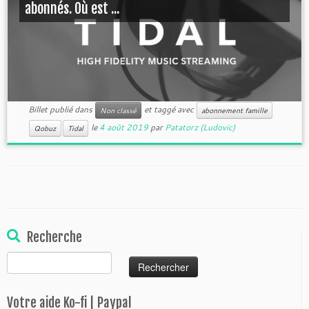
abonnés. Où est ...
Billet publié dans
et taggé avec
Non classé
abonnement famille
le
4 août 2019
par
Patatorz (Ludovic)
Qobuz
Tidal
Recherche
Rechercher :
Votre aide Ko-fi | Paypal