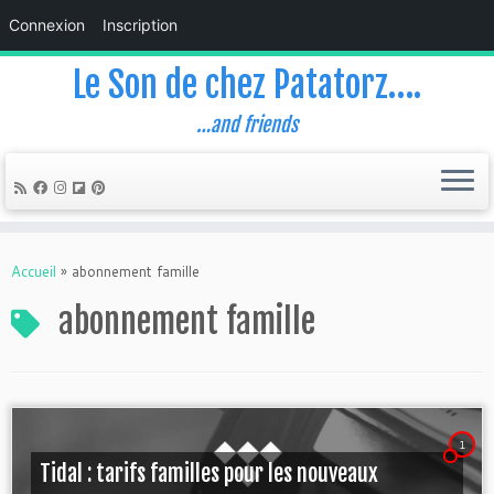
Connexion
Inscription
Le Son de chez Patatorz….
…and friends
Skip
to
Accueil
»
abonnement famille
content
abonnement famille
1
Tidal : tarifs familles pour les nouveaux