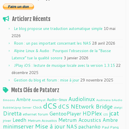
Articlorz Récents
Le blog propose une traduction automatique simple
10 mai
2026
Roon : un pas important concernant les NAS
28 avril 2026
Alpine Linux & Audio : Pourquoi l’obsession de la “Basse
Latence” tue la qualité sonore
3 janvier 2026
JPlay iOS : lecture de musique locale avec la version 1.3.15
22
décembre 2025
Gestion du blog et forum : mise à jour
29 novembre 2025
Mots Clés de Patatorz
Audiolinux
Ambre
Audio-linux
6moons
Amethyst
Audirvana
bAudio
dCS
dCS NEtwork Bridge
Clock
BubbleUpnp Server
dietpi
jcat
Diretta
HDPlex
GentooPlayer
ethernet
forum
i2S
Leedh
Metrum Acoustics Ambre
jriver
Metrum Acoustics
Mise à jour
minimserver
NAS
pachanko
Paul Pang