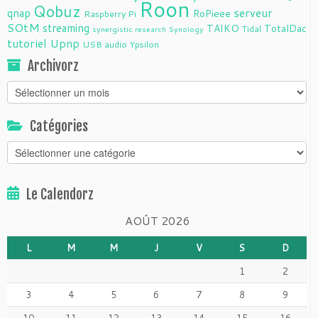
Roon
Qobuz
serveur
qnap
RoPieee
Raspberry Pi
SOtM
streaming
TAIKO
TotalDac
Tidal
synergistic research
Synology
tutoriel
Upnp
USB audio
Ypsilon
Archivorz
Archivorz
Catégories
Catégories
Le Calendorz
AOÛT 2026
L
M
M
J
V
S
D
1
2
3
4
5
6
7
8
9