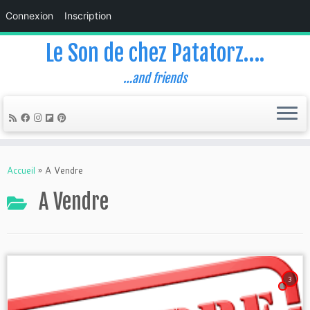
Connexion
Inscription
Le Son de chez Patatorz….
…and friends
Skip
to
Accueil
»
A Vendre
content
A Vendre
3