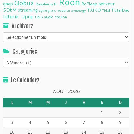
Roon
Qobuz
serveur
qnap
RoPieee
Raspberry Pi
SOtM
streaming
TAIKO
TotalDac
Tidal
synergistic research
Synology
tutoriel
Upnp
USB audio
Ypsilon
Archivorz
Archivorz
Catégories
Catégories
Le Calendorz
AOÛT 2026
L
M
M
J
V
S
D
1
2
3
4
5
6
7
8
9
10
11
12
13
14
15
16