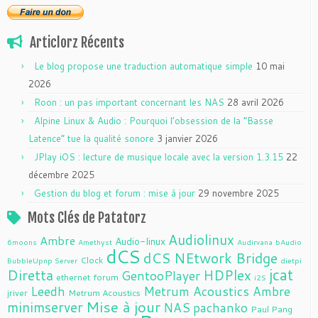
Articlorz Récents
Le blog propose une traduction automatique simple
10 mai
2026
Roon : un pas important concernant les NAS
28 avril 2026
Alpine Linux & Audio : Pourquoi l’obsession de la “Basse
Latence” tue la qualité sonore
3 janvier 2026
JPlay iOS : lecture de musique locale avec la version 1.3.15
22
décembre 2025
Gestion du blog et forum : mise à jour
29 novembre 2025
Mots Clés de Patatorz
Audiolinux
Ambre
Audio-linux
6moons
Amethyst
Audirvana
bAudio
dCS
dCS NEtwork Bridge
Clock
BubbleUpnp Server
dietpi
jcat
Diretta
HDPlex
GentooPlayer
ethernet
forum
i2S
Leedh
Metrum Acoustics Ambre
jriver
Metrum Acoustics
Mise à jour
minimserver
NAS
pachanko
Paul Pang