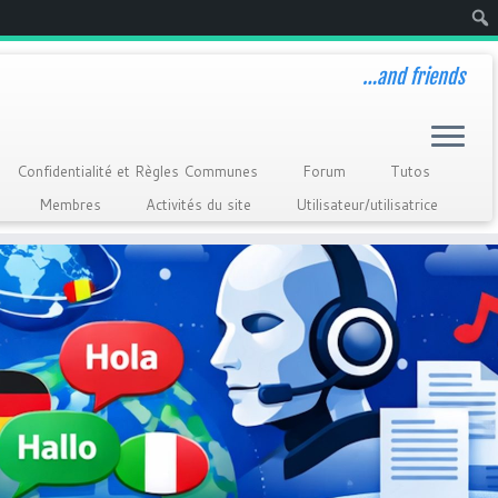
Rech
…and friends
Confidentialité et Règles Communes
Forum
Tutos
Membres
Activités du site
Utilisateur/utilisatrice