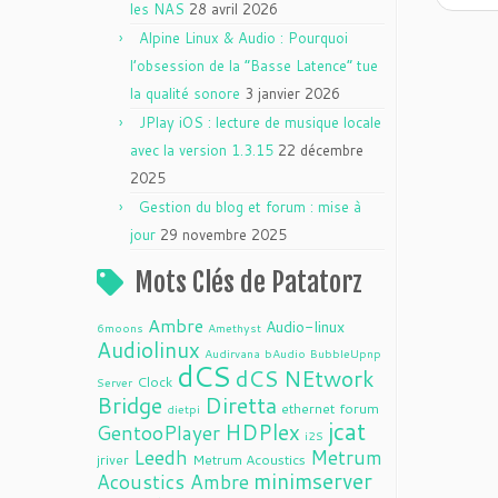
les NAS
28 avril 2026
Alpine Linux & Audio : Pourquoi
l’obsession de la “Basse Latence” tue
la qualité sonore
3 janvier 2026
JPlay iOS : lecture de musique locale
avec la version 1.3.15
22 décembre
2025
Gestion du blog et forum : mise à
jour
29 novembre 2025
Mots Clés de Patatorz
Ambre
Audio-linux
6moons
Amethyst
Audiolinux
Audirvana
bAudio
BubbleUpnp
dCS
dCS NEtwork
Clock
Server
Bridge
Diretta
ethernet
forum
dietpi
jcat
HDPlex
GentooPlayer
i2S
Leedh
Metrum
jriver
Metrum Acoustics
minimserver
Acoustics Ambre