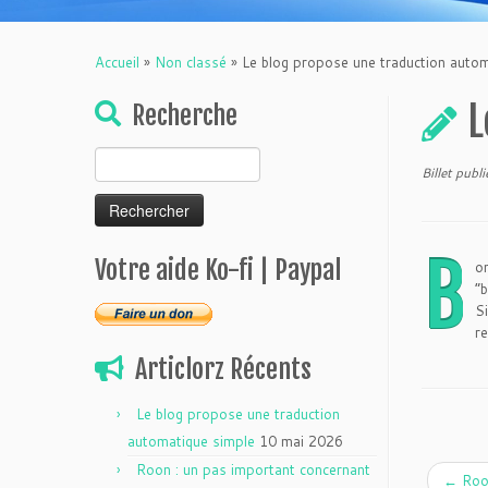
Accueil
»
Non classé
»
Le blog propose une traduction auto
L
Recherche
Rechercher :
Billet publ
B
Votre aide Ko-fi | Paypal
on
“b
Si
re
Articlorz Récents
Le blog propose une traduction
automatique simple
10 mai 2026
Roon : un pas important concernant
←
Roon