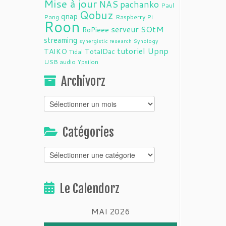
Mise à jour
NAS
pachanko
Paul
Qobuz
qnap
Pang
Raspberry Pi
Roon
serveur
SOtM
RoPieee
streaming
synergistic research
Synology
tutoriel
Upnp
TAIKO
TotalDac
Tidal
USB audio
Ypsilon
Archivorz
Archivorz
Catégories
Catégories
Le Calendorz
MAI 2026