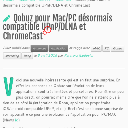
désormais compatible UPnP/DLNA et ChromeCast
Qobuz pour Mac/PC désormais
compatible UPnP/DLNA et
1
ChromeCast
Billet publié dans
et taggé avec
Annonces
Application
MAC
PC
Qobuz
le
8 avril 2018
par
Patatorz (Ludovic)
streaming
Upnp
V
oici une nouvelle intéressante qui est en faut une surprise. En
effet les annonces de Qobuz sur l’évolution de leurs
applications sont très limitées et parcellaires. Pour être un peu
plus direct, on pourrait même dire que l’on ne s’attend plus à
rien de se côté là (intégration de Roon, application propriétaire
iOS/android compatible UPnP, etc…). Bref c’est une bonne surprise de
voir apparaître ce jour une évolution de l’application pour PC/MAC
(News
ici
).