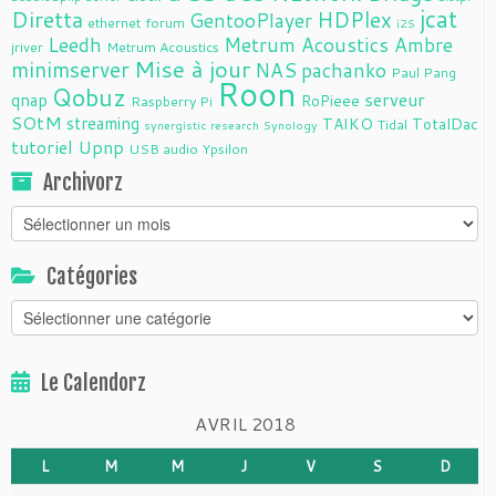
jcat
Diretta
HDPlex
GentooPlayer
ethernet
forum
i2S
Leedh
Metrum Acoustics Ambre
jriver
Metrum Acoustics
Mise à jour
minimserver
NAS
pachanko
Paul Pang
Roon
Qobuz
serveur
qnap
RoPieee
Raspberry Pi
SOtM
streaming
TAIKO
TotalDac
Tidal
synergistic research
Synology
tutoriel
Upnp
USB audio
Ypsilon
Archivorz
Archivorz
Catégories
Catégories
Le Calendorz
AVRIL 2018
L
M
M
J
V
S
D