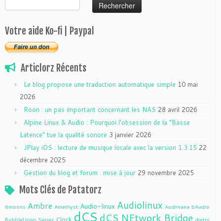
Votre aide Ko-fi | Paypal
Articlorz Récents
Le blog propose une traduction automatique simple
10 mai
2026
Roon : un pas important concernant les NAS
28 avril 2026
Alpine Linux & Audio : Pourquoi l’obsession de la “Basse
Latence” tue la qualité sonore
3 janvier 2026
JPlay iOS : lecture de musique locale avec la version 1.3.15
22
décembre 2025
Gestion du blog et forum : mise à jour
29 novembre 2025
Mots Clés de Patatorz
Audiolinux
Ambre
Audio-linux
6moons
Amethyst
Audirvana
bAudio
dCS
dCS NEtwork Bridge
Clock
BubbleUpnp Server
dietpi