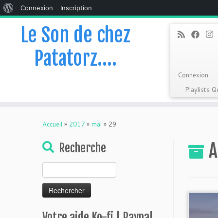
À
Connexion
Inscription
propos
Le Son de chez
de
Patatorz….
WordPress
Connexion
Playlists 
Skip
to
Accueil
»
2017
»
mai
»
29
content
A
Recherche
Rechercher :
Votre aide Ko-fi | Paypal