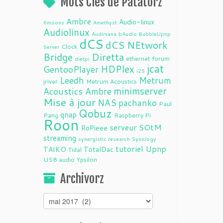
Mots Clés de Patatorz
Ambre
Audio-linux
6moons
Amethyst
Audiolinux
Audirvana
bAudio
BubbleUpnp
dCS
dCS NEtwork
Clock
Server
Bridge
Diretta
ethernet
forum
dietpi
jcat
HDPlex
GentooPlayer
i2S
Leedh
Metrum
jriver
Metrum Acoustics
minimserver
Acoustics Ambre
Mise à jour
NAS
pachanko
Paul
Qobuz
qnap
Pang
Raspberry Pi
Roon
serveur
SOtM
RoPieee
streaming
synergistic research
Synology
tutoriel
Upnp
TAIKO
TotalDac
Tidal
USB audio
Ypsilon
Archivorz
Archivorz