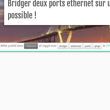
Bridger deux ports ethernet sur 
possible !
Billet publié dans
et taggé avec
le
29
Tutororz
bridge
ethernet
pont
qnap