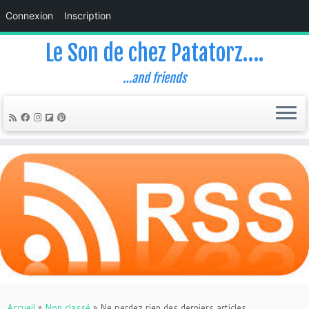
Connexion
Inscription
Le Son de chez Patatorz….
…and friends
Skip
to
content
Accueil
»
Non classé
»
Ne perdez rien des derniers articles…