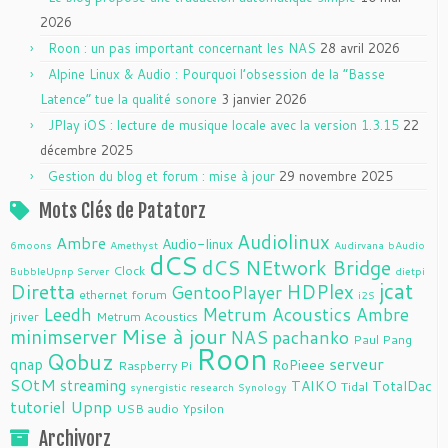
2026
Roon : un pas important concernant les NAS
28 avril 2026
Alpine Linux & Audio : Pourquoi l’obsession de la “Basse
Latence” tue la qualité sonore
3 janvier 2026
JPlay iOS : lecture de musique locale avec la version 1.3.15
22
décembre 2025
Gestion du blog et forum : mise à jour
29 novembre 2025
Mots Clés de Patatorz
Audiolinux
Ambre
Audio-linux
6moons
Amethyst
Audirvana
bAudio
dCS
dCS NEtwork Bridge
Clock
BubbleUpnp Server
dietpi
jcat
Diretta
HDPlex
GentooPlayer
ethernet
forum
i2S
Leedh
Metrum Acoustics Ambre
jriver
Metrum Acoustics
Mise à jour
minimserver
NAS
pachanko
Paul Pang
Roon
Qobuz
serveur
qnap
RoPieee
Raspberry Pi
SOtM
streaming
TAIKO
TotalDac
Tidal
synergistic research
Synology
tutoriel
Upnp
USB audio
Ypsilon
Archivorz