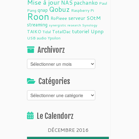
Mise à jour
NAS
pachanko
Paul
Qobuz
qnap
Pang
Raspberry Pi
Roon
serveur
SOtM
RoPieee
streaming
synergistic research
Synology
tutoriel
Upnp
TAIKO
TotalDac
Tidal
USB audio
Ypsilon
Archivorz
Archivorz
Catégories
Catégories
Le Calendorz
DÉCEMBRE 2016