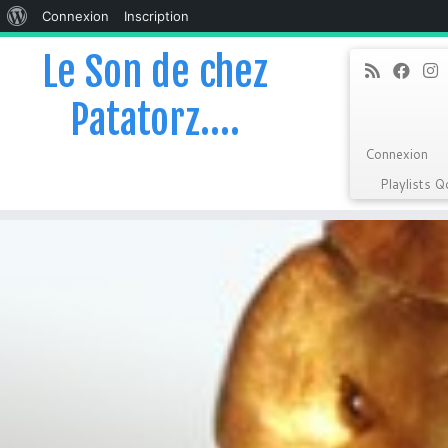
À
Connexion
Inscription
propos
Le Son de chez
de
Patatorz….
WordPress
Connexion
Playlists 
Skip
to
content