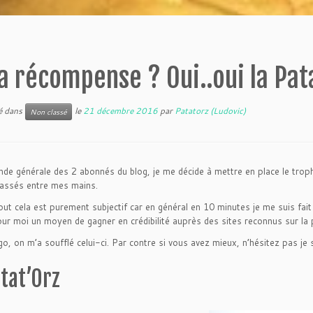
a récompense ? Oui..oui la Pat
ié dans
le
21 décembre 2016
par
Patatorz (Ludovic)
Non classé
de générale des 2 abonnés du blog, je me décide à mettre en place le trophé
passés entre mes mains.
out cela est purement subjectif car en général en 10 minutes je me suis fai
ur moi un moyen de gagner en crédibilité auprès des sites reconnus sur la p
go, on m’a soufflé celui-ci. Par contre si vous avez mieux, n’hésitez pas je 
atat’Orz