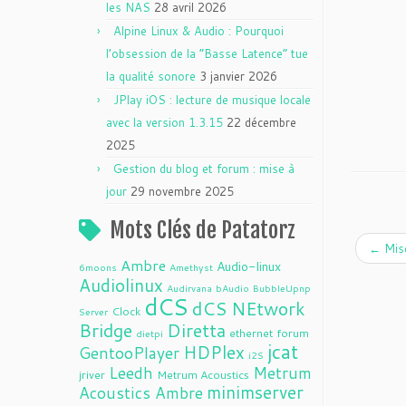
les NAS
28 avril 2026
Alpine Linux & Audio : Pourquoi
l’obsession de la “Basse Latence” tue
la qualité sonore
3 janvier 2026
JPlay iOS : lecture de musique locale
avec la version 1.3.15
22 décembre
2025
Gestion du blog et forum : mise à
jour
29 novembre 2025
Mots Clés de Patatorz
←
Mise
Ambre
Audio-linux
6moons
Amethyst
Audiolinux
Audirvana
bAudio
BubbleUpnp
dCS
dCS NEtwork
Clock
Server
Bridge
Diretta
ethernet
forum
dietpi
jcat
HDPlex
GentooPlayer
i2S
Leedh
Metrum
jriver
Metrum Acoustics
minimserver
Acoustics Ambre