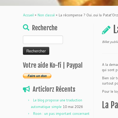
Accueil
»
Non classé
»
La récompense ? Oui..oui la Patat’Orz
L
Recherche
Rechercher :
Billet publ
Votre aide Ko-fi | Paypal
A la deman
qui sont 
Bien sûr t
surtout po
Articlorz Récents
Pour le lo
Le blog propose une traduction
La P
automatique simple
10 mai 2026
Roon : un pas important concernant